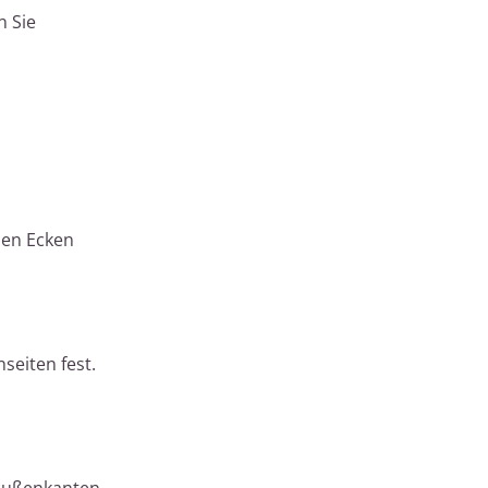
n Sie
den Ecken
seiten fest.
e Außenkanten