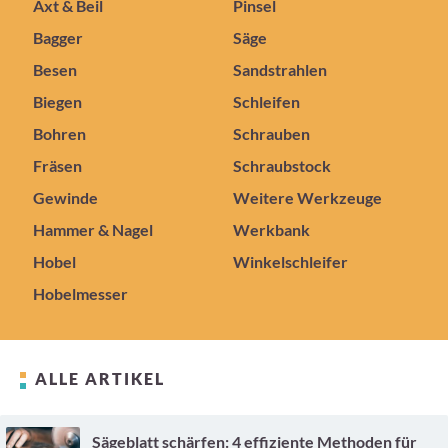
Axt & Beil
Pinsel
Bagger
Säge
Besen
Sandstrahlen
Biegen
Schleifen
Bohren
Schrauben
Fräsen
Schraubstock
Gewinde
Weitere Werkzeuge
Hammer & Nagel
Werkbank
Hobel
Winkelschleifer
Hobelmesser
ALLE ARTIKEL
Sägeblatt schärfen: 4 effiziente Methoden für