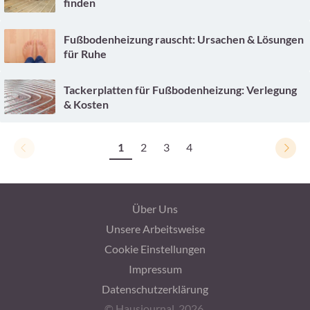
finden
Fußbodenheizung rauscht: Ursachen & Lösungen
für Ruhe
Tackerplatten für Fußbodenheizung: Verlegung
& Kosten
1
2
3
4
Über Uns
Unsere Arbeitsweise
Cookie Einstellungen
Impressum
Datenschutzerklärung
© Hausjournal, 2026.