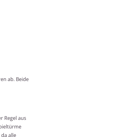
ren ab. Beide
er Regel aus
pieltürme
da alle