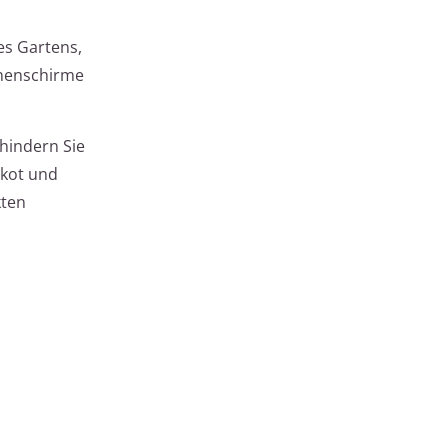
es Gartens,
nnenschirme
rhindern Sie
rkot und
kten