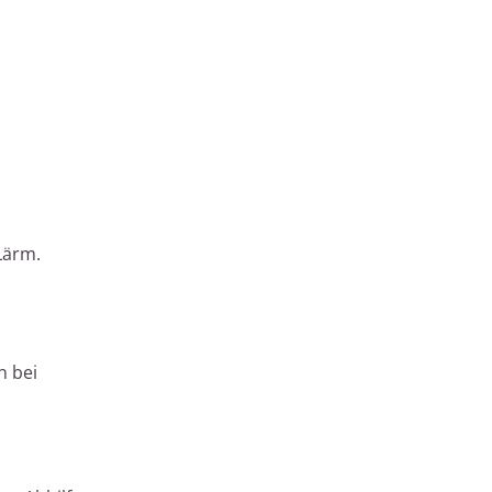
Lärm.
n bei