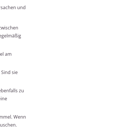
Ursachen und
 zwischen
egelmäßig
mel am
 Sind sie
benfalls zu
eine
ommel. Wenn
äuschen.