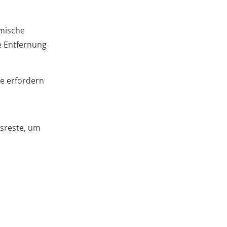
emische
e Entfernung
te erfordern
osreste, um