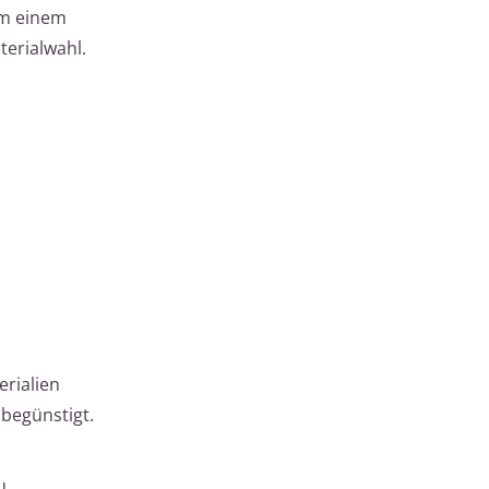
um einem
terialwahl.
erialien
begünstigt.
u