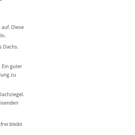
 auf. Diese
ln.
s Dachs.
. Ein guter
dung zu
Dachziegel.
eisenden
rei bleibt