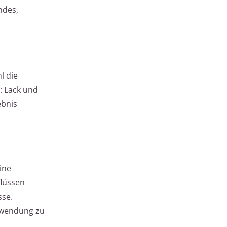
ndes,
l die
: Lack und
ebnis
ine
flüssen
sse.
nwendung zu