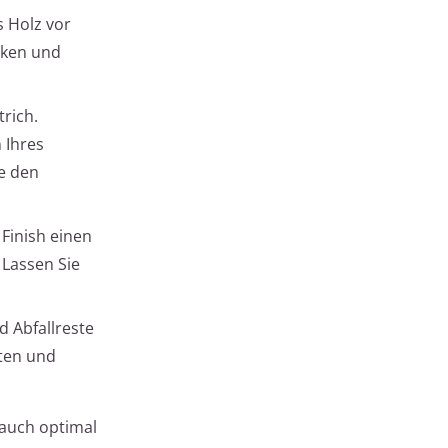
s Holz vor
cken und
rich.
 Ihres
ie den
Finish einen
 Lassen Sie
 Abfallreste
ten und
 auch optimal