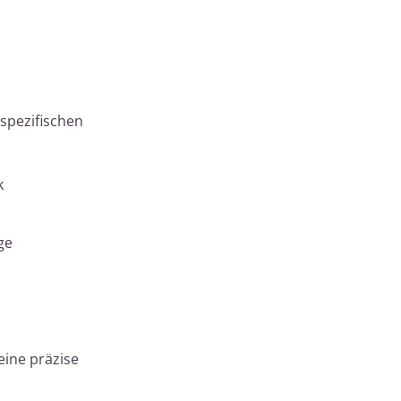
spezifischen
k
ge
eine präzise