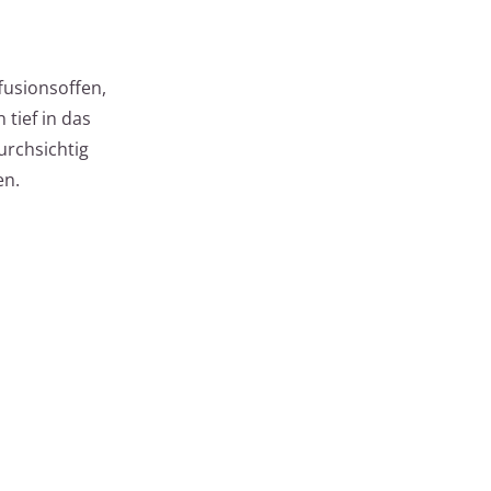
fusionsoffen,
tief in das
urchsichtig
en.