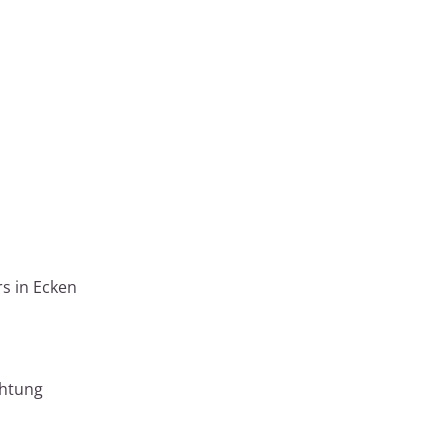
rs in Ecken
chtung