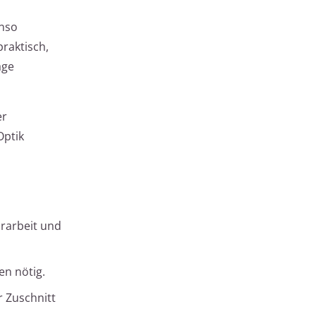
enso
praktisch,
age
er
Optik
rarbeit und
en nötig.
r Zuschnitt