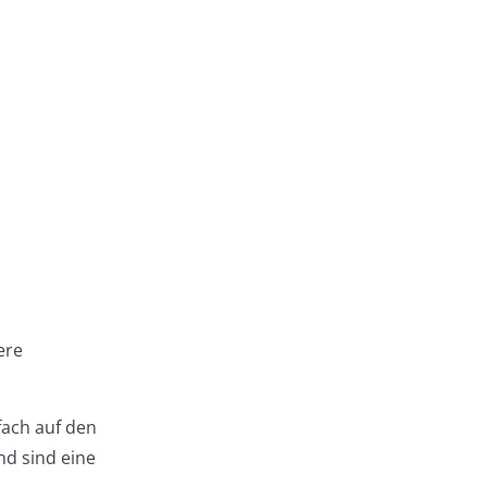
ere
fach auf den
nd sind eine