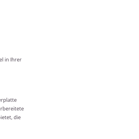
l in Ihrer
erplatte
orbereitete
ietet, die