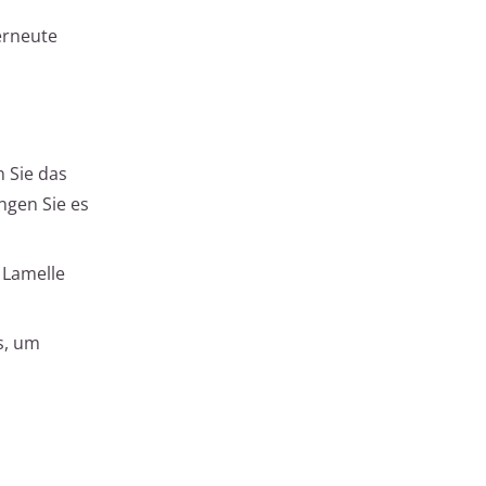
erneute
n Sie das
ngen Sie es
 Lamelle
s, um