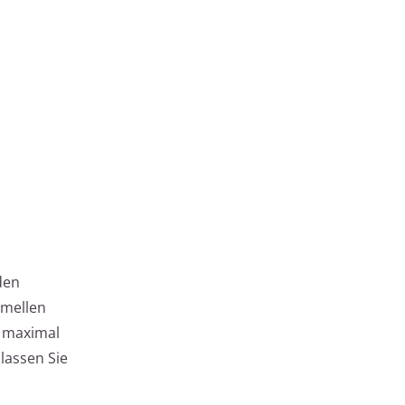
den
amellen
i maximal
lassen Sie