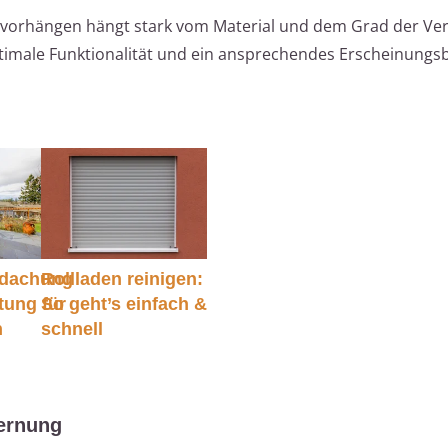
envorhängen hängt stark vom Material und dem Grad der V
ptimale Funktionalität und ein ansprechendes Erscheinungsb
rdachung
Rollladen reinigen:
tung für
So geht’s einfach &
n
schnell
fernung