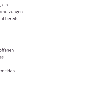
, ein
schmutzungen
uf bereits
roffenen
es
ermeiden.