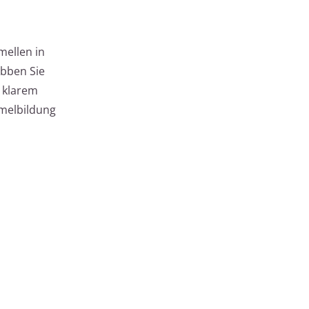
mellen in
bben Sie
t klarem
mmelbildung