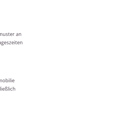
bmuster an
ageszeiten
mobilie
ießlich