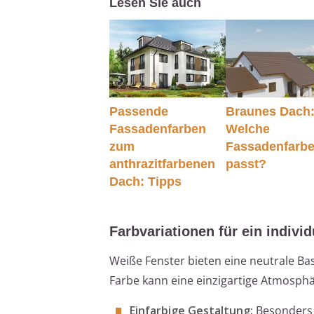
Lesen Sie auch
Passende
Braunes Dach
Fassadenfarben
Welche
zum
Fassadenfarb
anthrazitfarbenen
passt?
Dach: Tipps
Farbvariationen für ein indivi
Weiße Fenster bieten eine neutrale Ba
Farbe kann eine einzigartige Atmosph
Einfarbige Gestaltung:
Besonders g