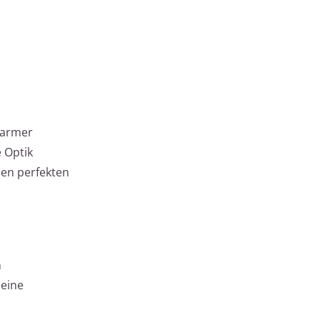
warmer
 Optik
den perfekten
n
 eine