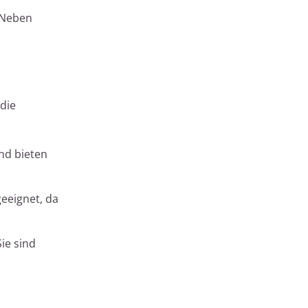
. Neben
 die
nd bieten
eeignet, da
ie sind