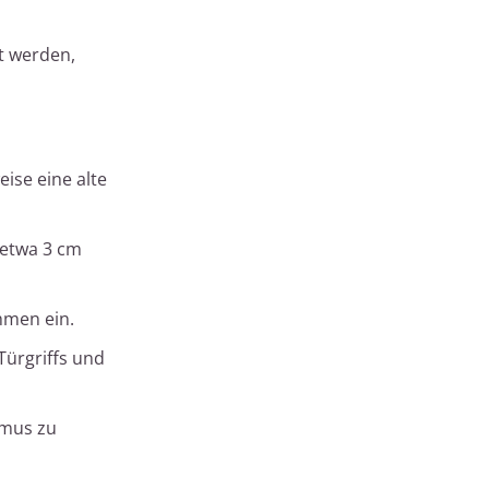
t werden,
ise eine alte
 etwa 3 cm
hmen ein.
Türgriffs und
smus zu