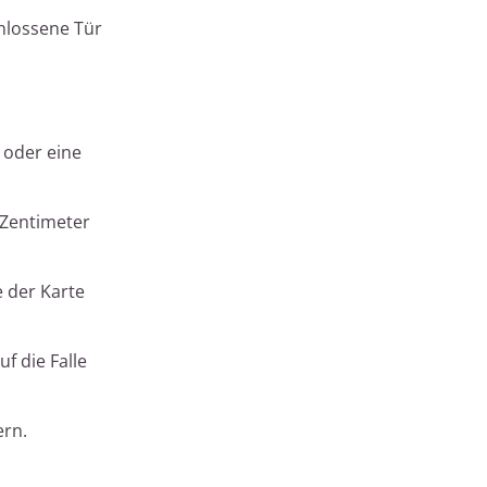
chlossene Tür
 oder eine
 Zentimeter
e der Karte
f die Falle
ern.