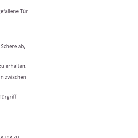
gefallene Tür
 Schere ab,
zu erhalten.
ran zwischen
Türgriff
igung zu