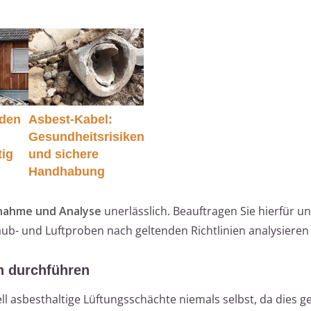
nden
Asbest-Kabel:
Gesundheitsrisiken
tig
und sichere
Handhabung
nahme und Analyse
unerlässlich. Beauftragen Sie hierfür u
 Staub- und Luftproben nach geltenden Richtlinien analysieren
n durchführen
l asbesthaltige Lüftungsschächte niemals selbst, da dies ge