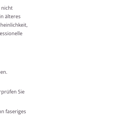
 nicht
n älteres
einlichkeit,
essionelle
sen.
rprüfen Sie
n faseriges