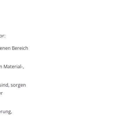
or:
fenen Bereich
n Material-,
sind, sorgen
er
erung,