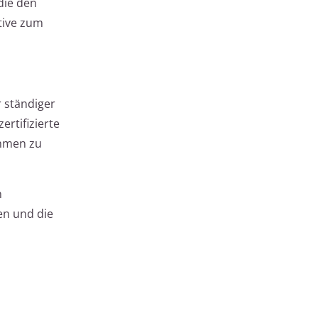
die den
tive zum
 ständiger
rtifizierte
ahmen zu
n
ten und die