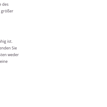
e des
m größer
ig ist.
enden Sie
asten weder
 eine