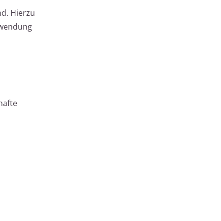
nd. Hierzu
erwendung
hafte