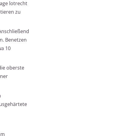
age lotrecht
stieren zu
 Anschließend
in. Benetzen
wa 10
die oberste
iner
h
usgehärtete
.
 um