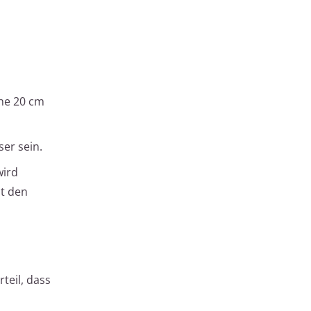
che 20 cm
er sein.
wird
zt den
teil, dass