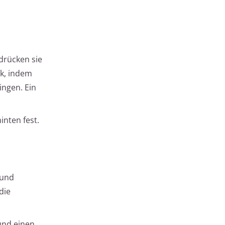
drücken sie
ck, indem
ingen. Ein
inten fest.
 und
die
und einen