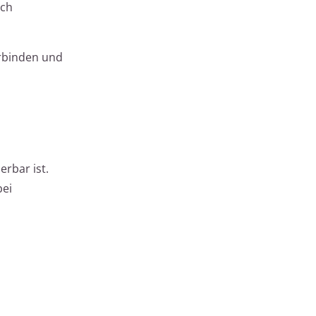
rch
erbinden und
rbar ist.
bei