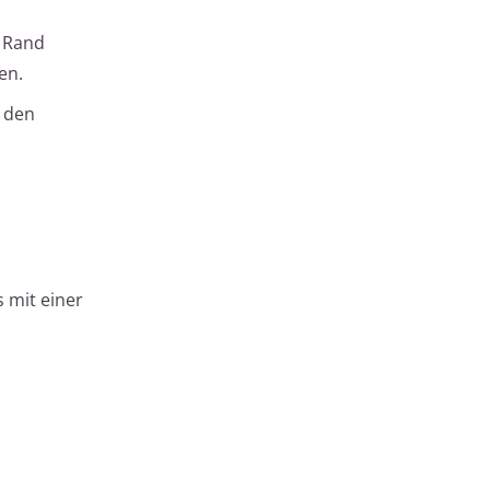
m Rand
en.
n den
 mit einer