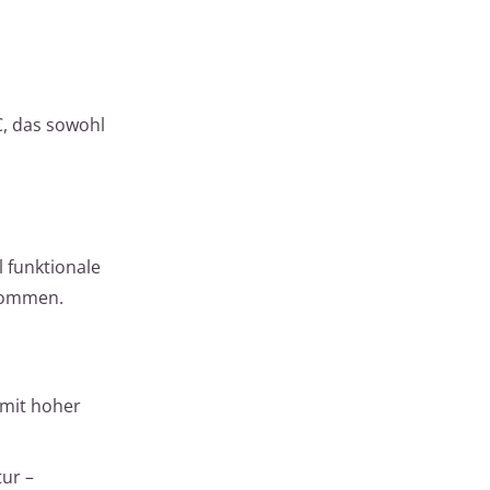
, das sowohl
l funktionale
 kommen.
 mit hoher
tur –