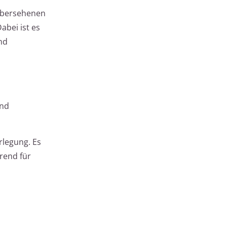
 übersehenen
bei ist es
nd
und
rlegung. Es
rend für