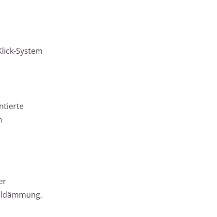
Klick-System
ntierte
n
er
halldämmung,