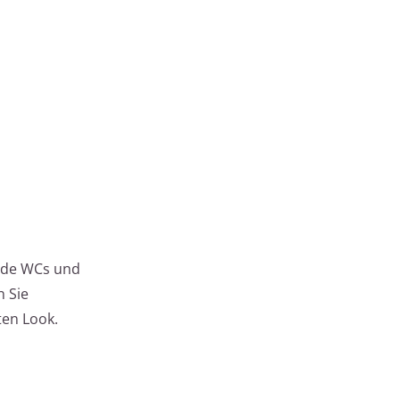
ende WCs und
n Sie
en Look.