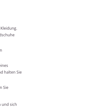
 Kleidung.
ndschuhe
in
eines
d halten Sie
n Sie
n und sich