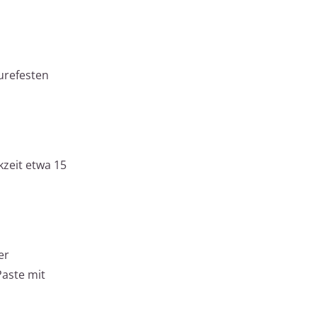
urefesten
kzeit etwa 15
er
Paste mit