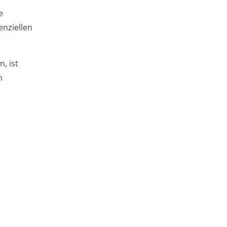
e
enziellen
, ist
n