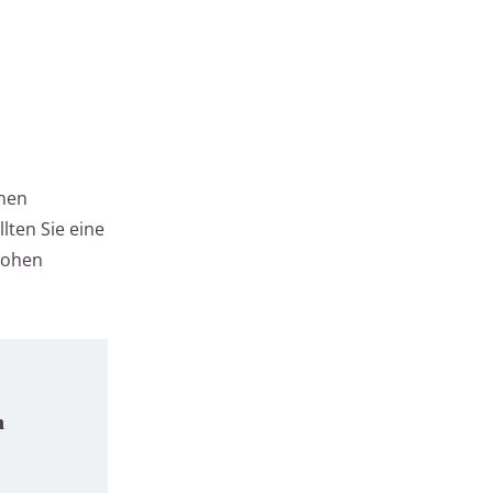
inen
lten Sie eine
drohen
n