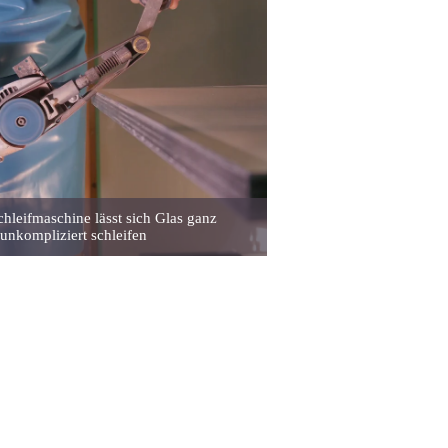
chleifmaschine lässt sich Glas ganz
unkompliziert schleifen