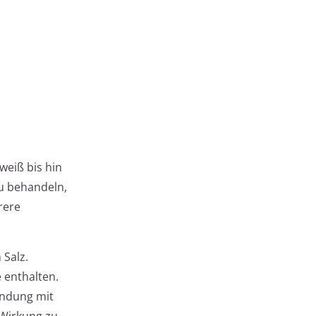
weiß bis hin
zu behandeln,
rere
 Salz.
e enthalten.
indung mit
 Wirkung zu