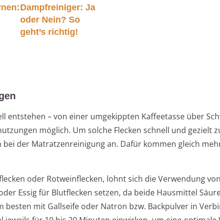
rnen:
Dampfreiniger: Ja
oder Nein? So
geht’s richtig!
igen
ll entstehen – von einer umgekippten Kaffeetasse über Sch
mutzungen möglich. Um solche Flecken schnell und gezielt 
ln bei der Matratzenreinigung an. Dafür kommen gleich meh
flecken oder Rotweinflecken, lohnt sich die Verwendung von
oder Essig für Blutflecken setzen, da beide Hausmittel Säur
m besten mit Gallseife oder Natron bzw. Backpulver in Verb
l jeweils für 10 bis 20 Minuten einwirken, um eine optimale