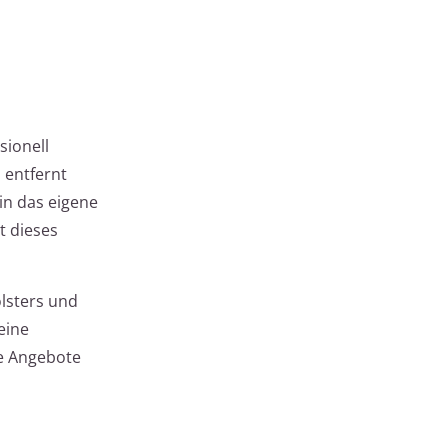
sionell
 entfernt
in das eigene
t dieses
olsters und
eine
ie Angebote