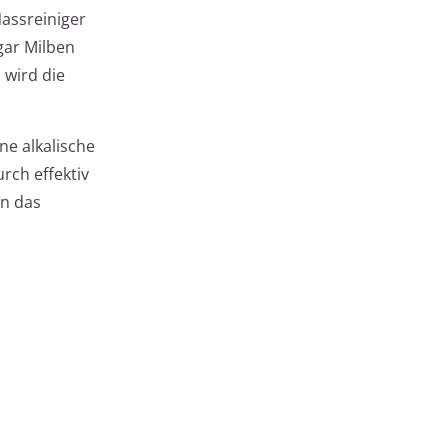
Nassreiniger
gar Milben
 wird die
ne alkalische
rch effektiv
en das