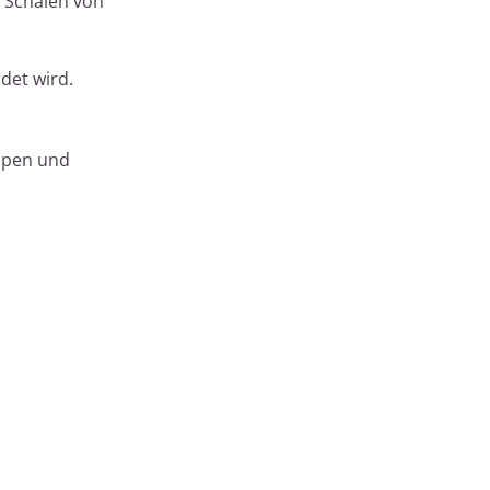
n Schalen von
det wird.
eppen und