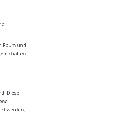
.
nd
em Raum und
igenschaften
rd. Diese
dene
tzt werden,