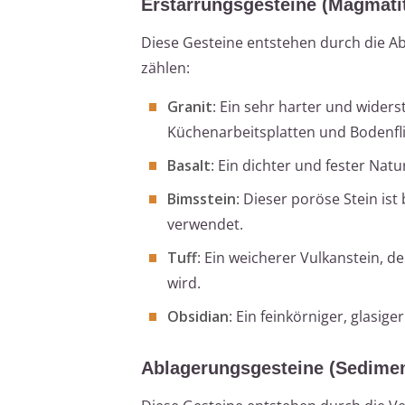
Erstarrungsgesteine (Magmati
Diese Gesteine entstehen durch die A
zählen:
Granit
: Ein sehr harter und widers
Küchenarbeitsplatten und Bodenfl
Basalt
: Ein dichter und fester Nat
Bimsstein
: Dieser poröse Stein is
verwendet.
Tuff
: Ein weicherer Vulkanstein, d
wird.
Obsidian
: Ein feinkörniger, glasige
Ablagerungsgesteine (Sedimen