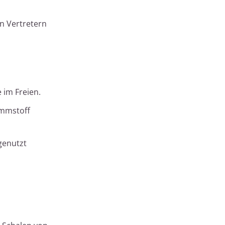
n Vertretern
 im Freien.
ämmstoff
 genutzt