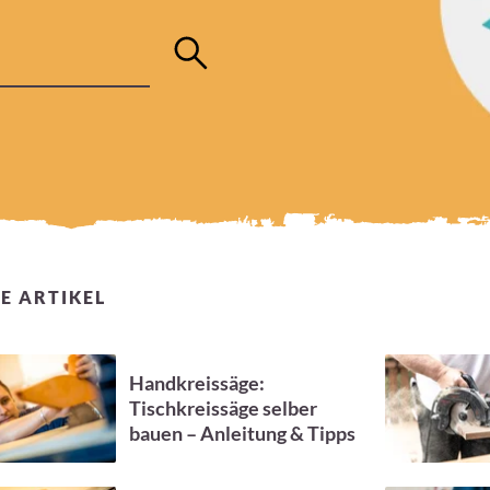
E ARTIKEL
Handkreissäge:
Tischkreissäge selber
bauen – Anleitung & Tipps