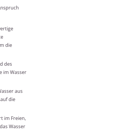
Anspruch
wertige
te
um die
nd des
me im Wasser
Wasser aus
auf die
t im Freien,
 das Wasser