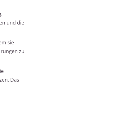
g.
gen und die
em sie
arungen zu
ie
izen. Das