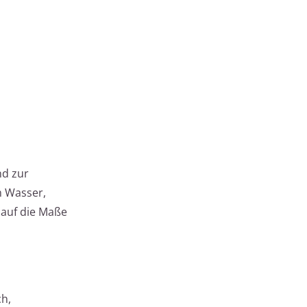
nd zur
m Wasser,
 auf die Maße
ch,