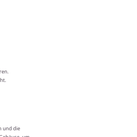
ren.
ht.
n und die
m Gehäuse, um