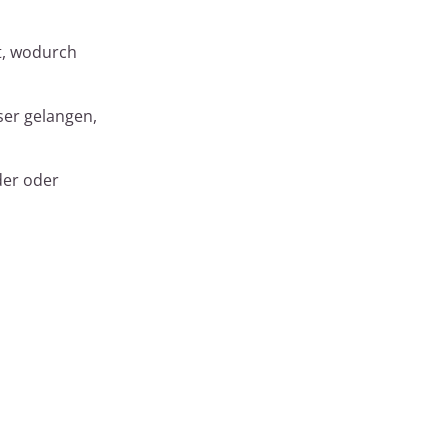
t, wodurch
ser gelangen,
der oder