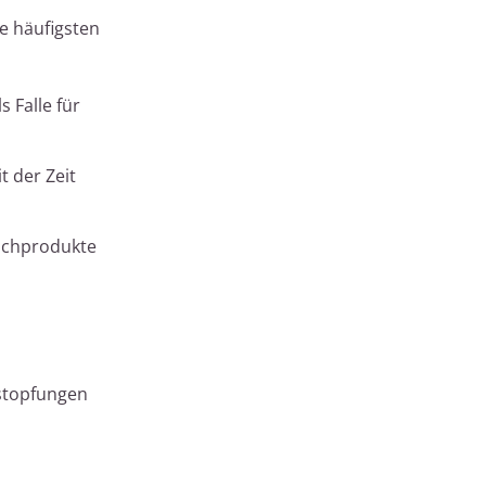
e häufigsten
 Falle für
t der Zeit
ilchprodukte
rstopfungen