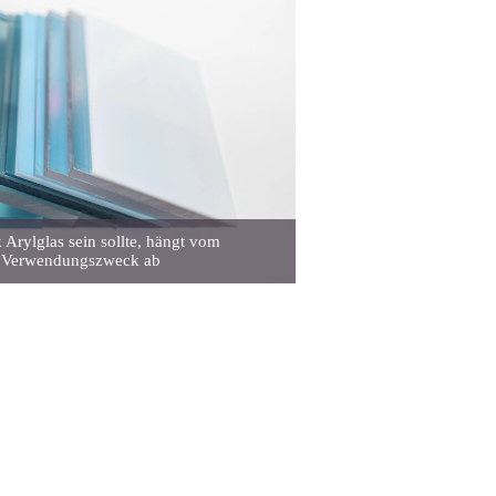
 Arylglas sein sollte, hängt vom
Verwendungszweck ab