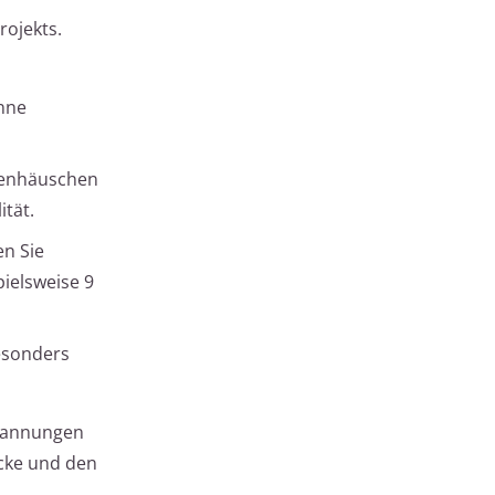
rojekts.
nne
tenhäuschen
ität.
n Sie
ielsweise 9
besonders
Spannungen
icke und den