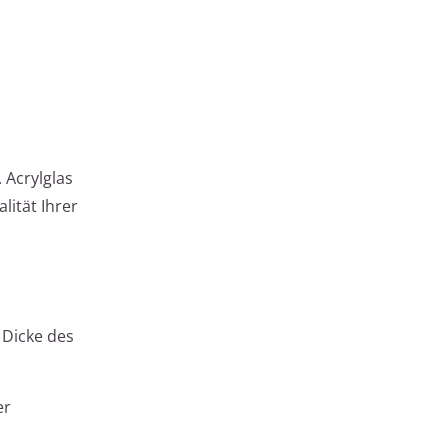
 Acrylglas
lität Ihrer
 Dicke des
er