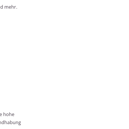
nd mehr.
ie hohe
Handhabung