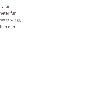
iv für
meter für
meter wiegt,
chen den