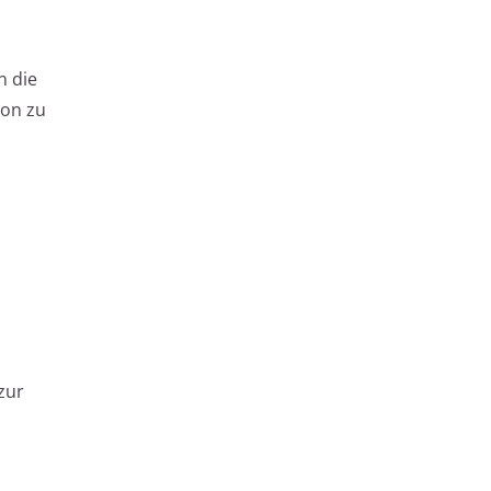
n die
ion zu
zur