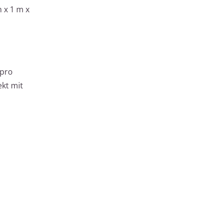
 x 1 m x
 pro
ekt mit