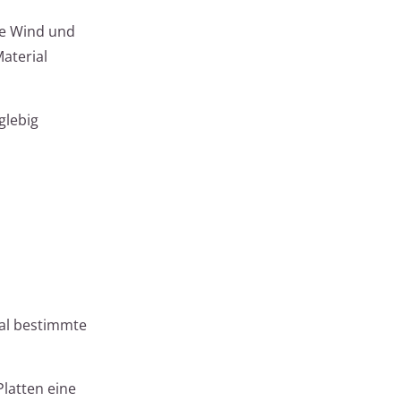
e Wind und
aterial
glebig
ial bestimmte
latten eine