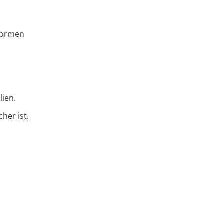
 Formen
lien.
her ist.