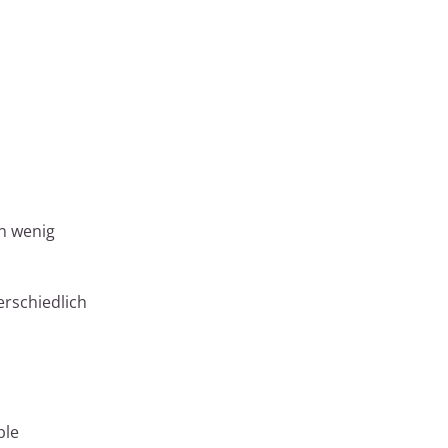
n wenig
erschiedlich
ble