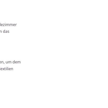
adezimmer
rn das
ben, um dem
extilien