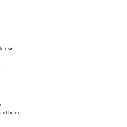
en Sie
m
r
 und beim