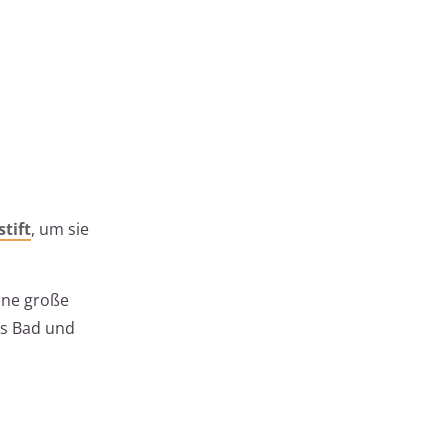
tift
, um sie
hne große
es Bad und