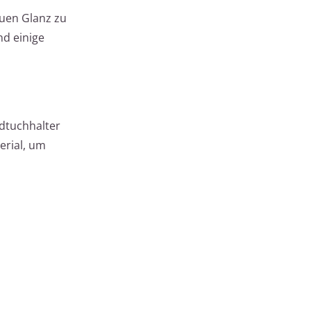
uen Glanz zu
nd einige
ndtuchhalter
erial, um