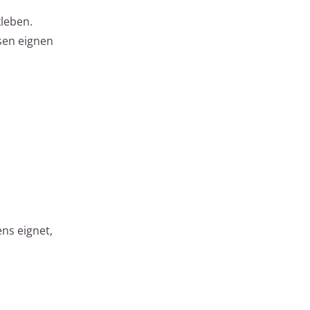
kleben.
sen eignen
ens eignet,