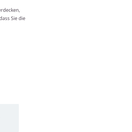
erdecken,
ass Sie die
k