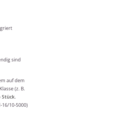
griert
endig sind
dem auf dem
lasse (z. B.
o Stück
.
-16/10-5000)