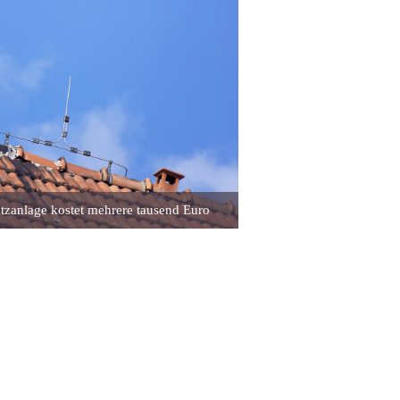
utzanlage kostet mehrere tausend Euro