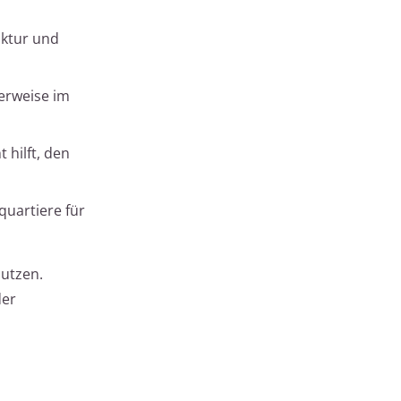
uktur und
lerweise im
 hilft, den
quartiere für
nutzen.
der