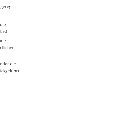
 geregelt
die
 ist.
ine
rtlichen
 oder die
ückgeführt.