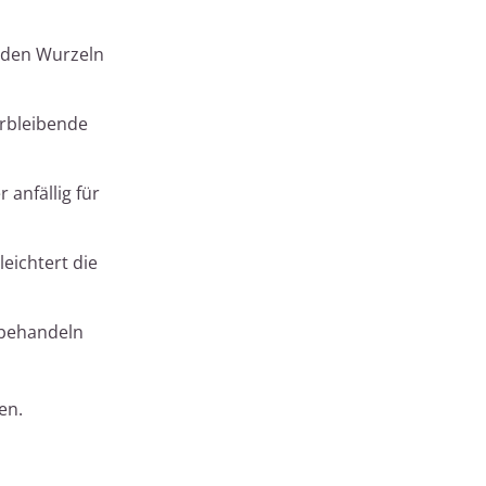
n den Wurzeln
erbleibende
 anfällig für
eichtert die
 behandeln
en.