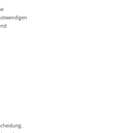
he
 notwendigen
end
scheidung.