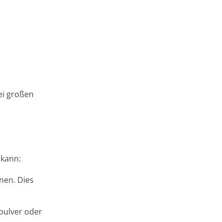
i großen
 kann:
nen. Dies
pulver oder