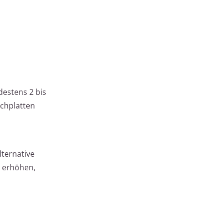
destens 2 bis
ichplatten
lternative
 erhöhen,