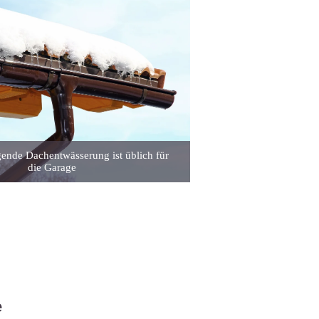
gende Dachentwässerung ist üblich für
die Garage
e