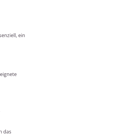
nziell, ein
eeignete
r
n das