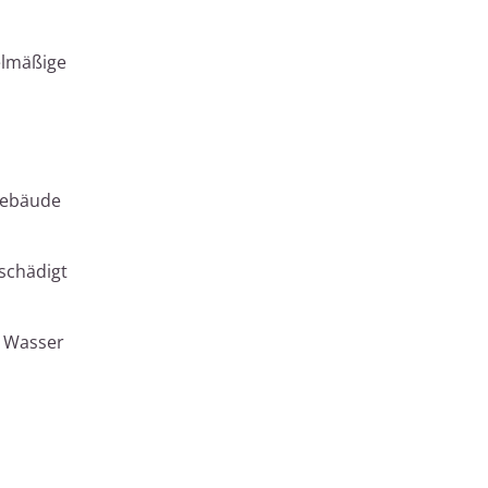
gelmäßige
 Gebäude
eschädigt
s Wasser