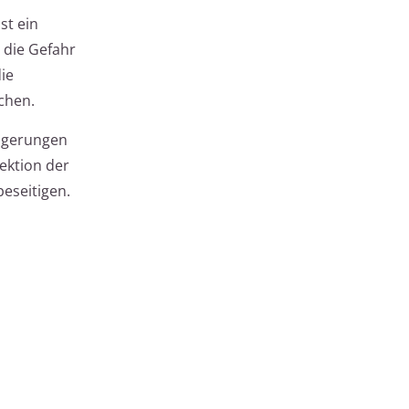
st ein
 die Gefahr
ie
chen.
lagerungen
ektion der
eseitigen.