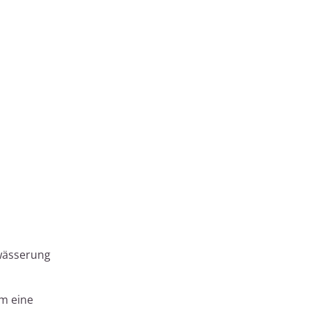
twässerung
um eine