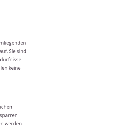
umliegenden
uf. Sie sind
edürfnisse
len keine
lichen
hsparren
en werden.