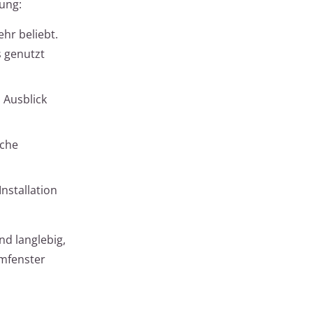
ung:
hr beliebt.
s genutzt
 Ausblick
iche
nstallation
nd langlebig,
umfenster