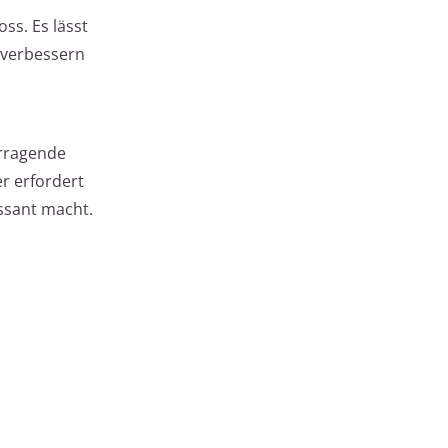
ss. Es lässt
 verbessern
orragende
r erfordert
essant macht.