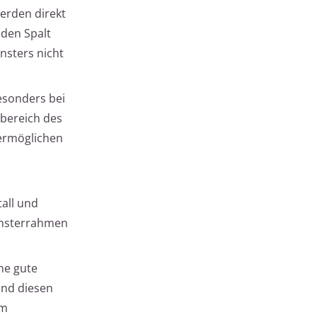
werden direkt
den Spalt
nsters nicht
esonders bei
bereich des
 ermöglichen
all und
Fensterrahmen
ne gute
und diesen
rm