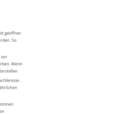
it geöffnet
erden. So
 vor
irken. Wenn
arstellen.
achfenster.
ährlichen
 können
ze