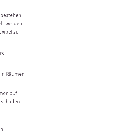
e bestehen
elt werden
exibel zu
hre
t in Räumen
hmen auf
e Schaden
e
n.