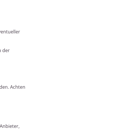
ventueller
n der
rden. Achten
Anbieter,