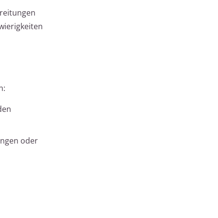
reitungen
wierigkeiten
n:
 den
ungen oder