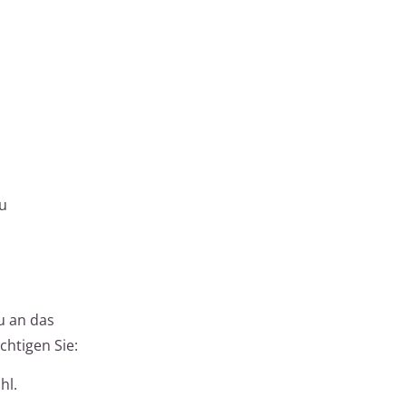
zu
u an das
chtigen Sie:
hl.