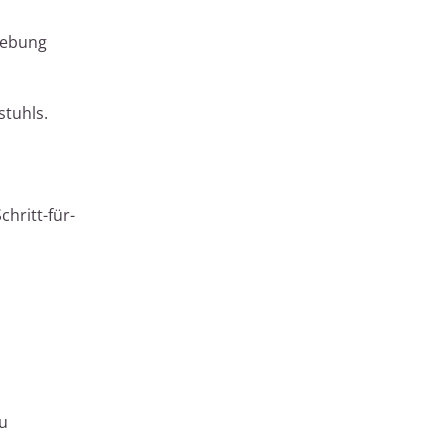
nhebung
stuhls.
hritt-für-
zu