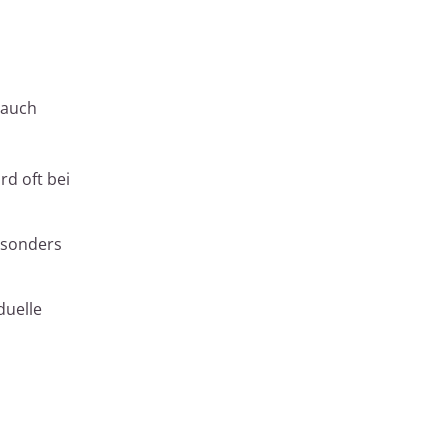
 auch
rd oft bei
esonders
duelle