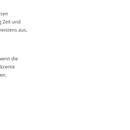
ssen
g Zeit und
eistens aus,
 wenn die
Akzente
ren.