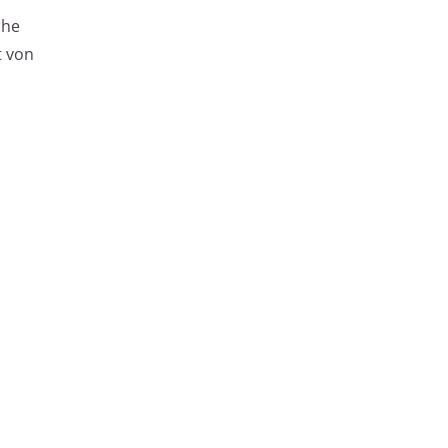
che
t von