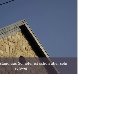
tand aus Schiefer ist schön aber sehr
schwer