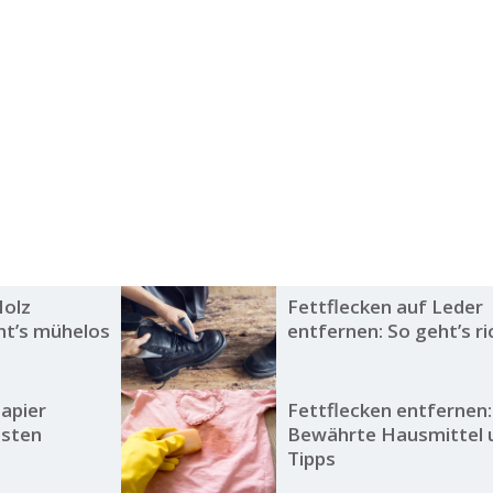
Holz
Fettflecken auf Leder
ht’s mühelos
entfernen: So geht’s ri
Papier
Fettflecken entfernen:
esten
Bewährte Hausmittel 
Tipps