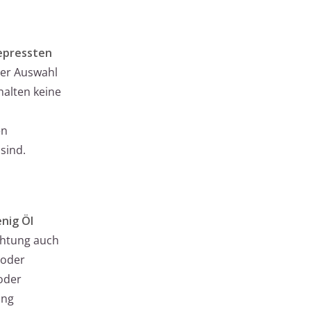
epressten
 der Auswahl
halten keine
d
en
sind.
nig Öl
chtung auch
 oder
 oder
ung