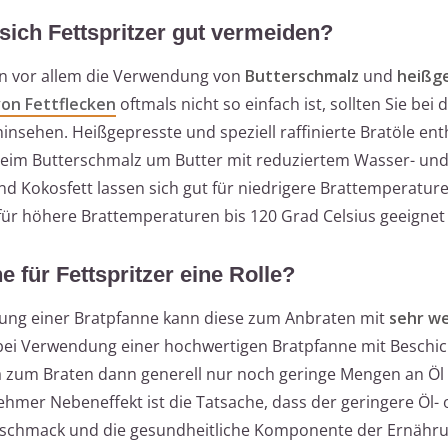
sich Fettspritzer gut vermeiden?
nn vor allem die Verwendung von
Butterschmalz
und
heißg
on Fettflecken
oftmals nicht so einfach ist, sollten Sie bei
hinsehen. Heißgepresste und speziell raffinierte Bratöle ent
 beim Butterschmalz um Butter mit reduziertem Wasser- un
nd Kokosfett lassen sich gut für niedrigere Brattemperatur
ür höhere Brattemperaturen bis 120 Grad Celsius geeignet 
 für Fettspritzer eine Rolle?
ung einer Bratpfanne kann diese zum Anbraten mit
sehr we
bei Verwendung einer hochwertigen Bratpfanne mit Beschi
da zum Braten dann generell nur noch geringe Mengen an Öl
ehmer Nebeneffekt ist die Tatsache, dass der geringere Öl-
 Geschmack und die gesundheitliche Komponente der Ernähr