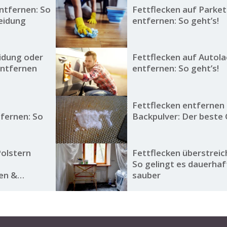
ntfernen: So
Fettflecken auf Parket
leidung
entfernen: So geht’s!
eidung oder
Fettflecken auf Autola
entfernen
entfernen: So geht’s!
Fettflecken entfernen
tfernen: So
Backpulver: Der beste
Polstern
Fettflecken überstreic
So gelingt es dauerhaf
en &
sauber