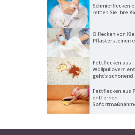
Schmierflecken e
retten Sie Ihre K
Ölflecken von Kl
Pflastersteinen 
Fettflecken aus
Wollpullovern en
geht’s schonend
Fettflecken aus 
entfernen:
Sofortmaßnahm
Hausmittel