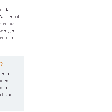
en, da
asser tritt
orten aus
 weniger
hentuch
r?
zer im
einem
d dem
uch zur