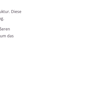
uktur. Diese
ng.
ößeren
, um das