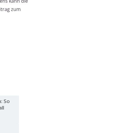
ens kann die
itrag zum
: So
ll