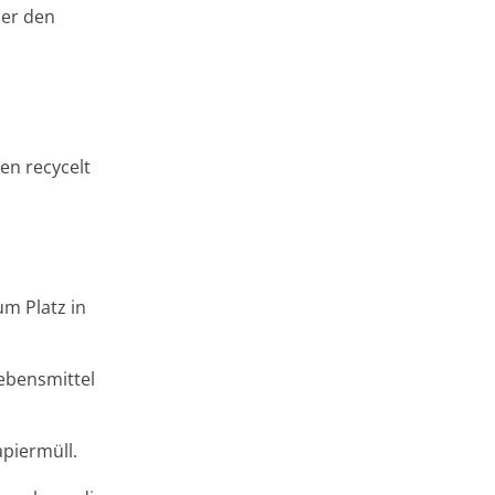
der den
en recycelt
m Platz in
ebensmittel
piermüll.