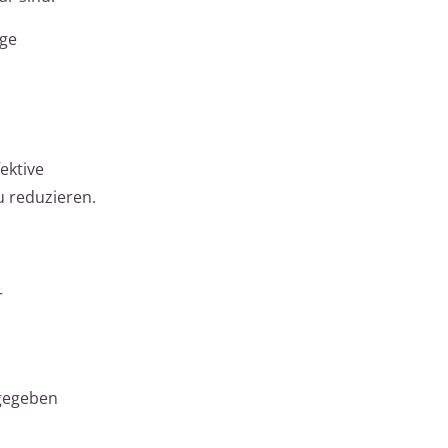
ige
ektive
u reduzieren.
r
 gegeben