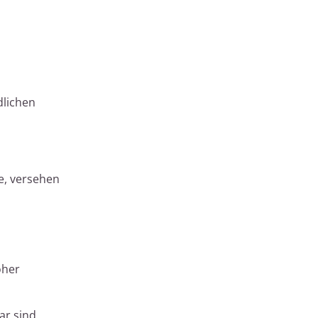
dlichen
e, versehen
oher
ar sind.