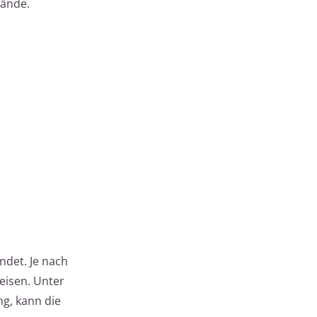
wände.
det. Je nach
eisen. Unter
g, kann die