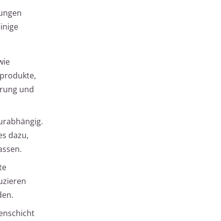
gungen
inige
wie
nprodukte,
terung und
turabhängig.
es dazu,
assen.
te
uzieren
den.
enschicht