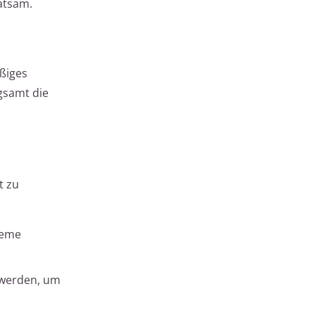
atsam.
ßiges
gsamt die
t zu
reme
 werden, um