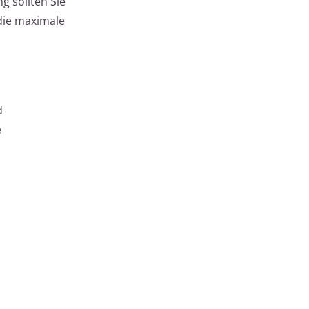
g sollten Sie
 die maximale
d
e