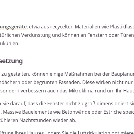
ungsgeräte
, etwa aus recycelten Materialien wie Plastikfla
türlichen Verdunstung und können an Fenstern oder Türen i
zukühlen.
msetzung
 zu gestalten, können einige Maßnahmen bei der Bauplanun
ündächern oder begrünten Fassaden. Diese wirken nicht nur 
, sondern verbessern auch das Mikroklima rund um Ihr Haus
Sie darauf, dass die Fenster nicht zu groß dimensioniert s
tz. Massive Bauelemente wie Betonwände oder Estriche spei
kühleren Nachtstunden wieder ab.
üftung Ihres Hauses, indem Sie die Luftzirkulation optimiere