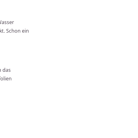
Wasser
t. Schon ein
n das
olien