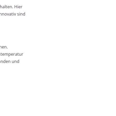
alten. Hier
nnovativ sind
nen.
gstemperatur
wänden und