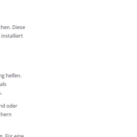
schen. Diese
nstalliert
g helfen.
als
.
ind oder
chern
n. Für eine