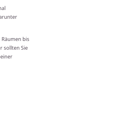
mal
arunter
ei Räumen bis
 sollten Sie
 einer