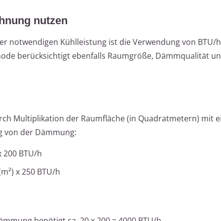
chnung nutzen
er notwendigen Kühlleistung ist die Verwendung von BTU/h 
hode berücksichtigt ebenfalls Raumgröße, Dämmqualität u
rch Multiplikation der Raumfläche (in Quadratmetern) mit 
gig von der Dämmung:
x 200 BTU/h
m²) x 250 BTU/h
ämmung benötigt ca. 20 x 200 = 4000 BTU/h.