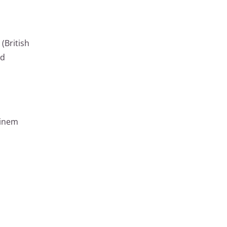
(British
nd
einem