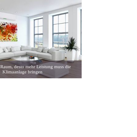
r Raum, desto mehr Leistung muss die
Klimaanlage bringen