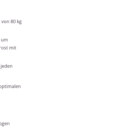
 von 80 kg
, um
rost mit
 jeden
 optimalen
zogen