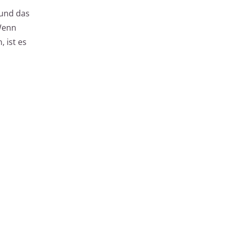
 und das
 Wenn
 ist es