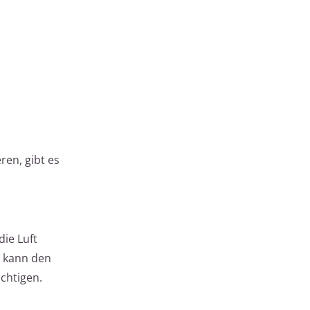
en, gibt es
ie Luft
s kann den
chtigen.