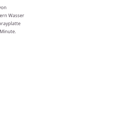
von
tern Wasser
prayplatte
 Minute.