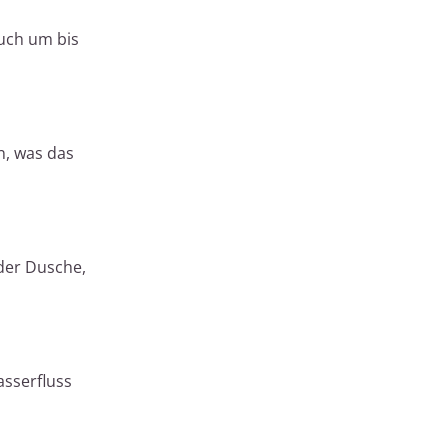
uch um bis
n, was das
der Dusche,
asserfluss