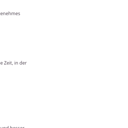
ngenehmes
 Zeit, in der
 und besser