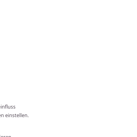
influss
n einstellen.
deren