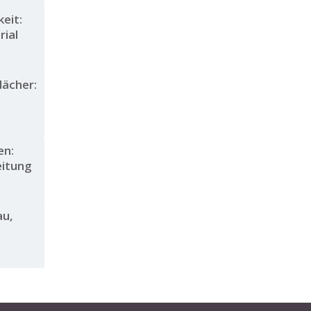
eit:
rial
dächer:
en:
eitung
au,