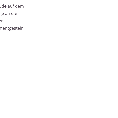
äude auf dem
ge an die
en
mentgestein