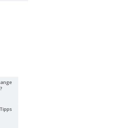
lange
h?
 Tipps