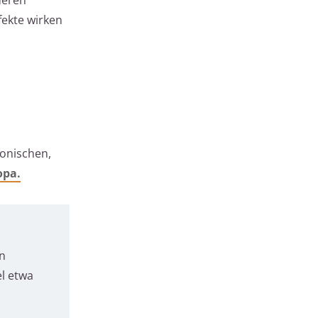
ekte wirken
tonischen,
opa.
en
el etwa