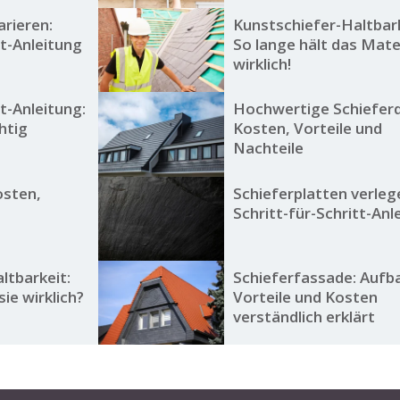
arieren:
Kunstschiefer-Haltbark
tt-Anleitung
So lange hält das Mate
wirklich!
tt-Anleitung:
Hochwertige Schiefer
htig
Kosten, Vorteile und
Nachteile
osten,
Schieferplatten verleg
Schritt-für-Schritt-Anl
ltbarkeit:
Schieferfassade: Aufb
sie wirklich?
Vorteile und Kosten
verständlich erklärt