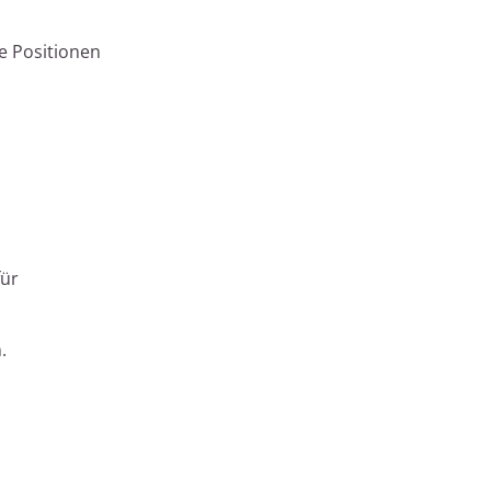
ie Positionen
für
.