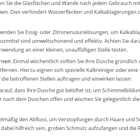
n Sie die Glasflächen und Wände nach jedem Gebrauch mi
ken. Dies verhindert Wasserflecken und Kalkablagerungen 
enden Sie Essig- oder Zitronensäurelösungen, um Kalkabl
usmittel sind umweltschonend und effektiv. Achten Sie dara
nwendung an einer kleinen, unauffälligen Stelle testen.
rnen:
Einmal wöchentlich sollten Sie Ihre Dusche gründlich 
fernen. Hierzu eignen sich spezielle Kalkreiniger oder ein
 die betroffenen Stellen auftragen und einwirken lassen.
arauf, dass Ihre Dusche gut belüftet ist, um Schimmelbildu
r nach dem Duschen offen und wischen Sie gelegentlich di
gelmäßig den Abfluss, um Verstopfungen durch Haare und S
 dabei hilfreich sein, groben Schmutz aufzufangen und die 