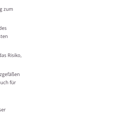
ng zum
 des
sten
as Risiko,
nzgefäßen
auch für
ser