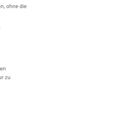
en, ohne die
r
ten
ur zu