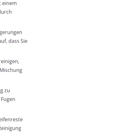
t einem
durch
agerungen
uf, dass Sie
reinigen,
e Mischung
ng zu
e Fugen
eifenreste
Reinigung