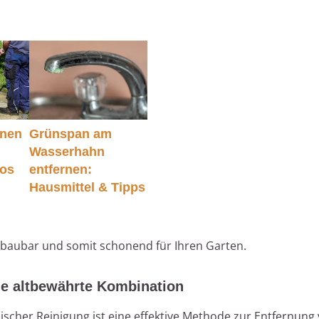
inen
Grünspan am
Wasserhahn
los
entfernen:
Hausmittel & Tipps
abbaubar und somit schonend für Ihren Garten.
ie altbewährte Kombination
scher Reinigung ist eine effektive Methode zur Entfernung