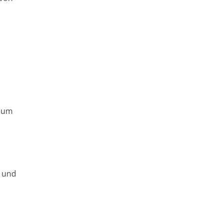
, um
n und