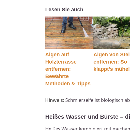
Lesen Sie auch
Algen auf
Algen von Ste
Holzterrasse
entfernen: So
entfernen:
klappt’s mühe
Bewährte
Methoden & Tipps
Hinweis:
Schmierseife ist biologisch 
Heißes Wasser und Bürste – d
Heißes Wasser kombiniert mit mechani