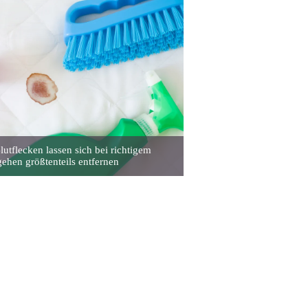
lutflecken lassen sich bei richtigem
ehen größtenteils entfernen