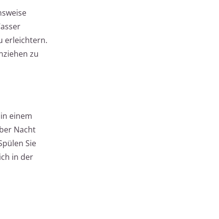
ensweise
Wasser
 erleichtern.
inziehen zu
 in einem
über Nacht
Spülen Sie
ch in der