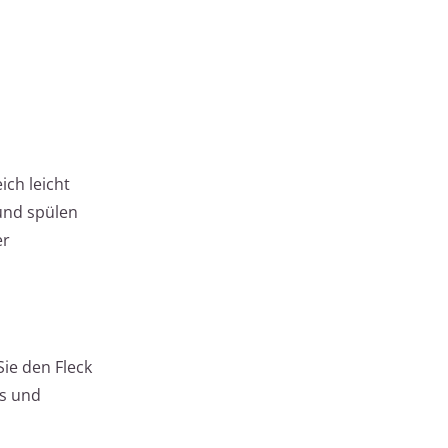
ich leicht
 und spülen
er
ie den Fleck
us und