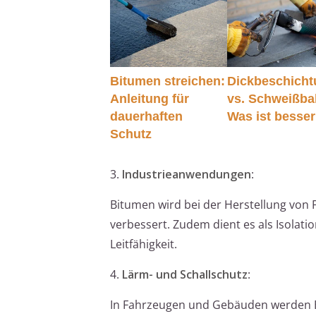
Bitumen streichen:
Dickbeschich
Anleitung für
vs. Schweißba
dauerhaften
Was ist besse
Schutz
3.
Industrieanwendungen
:
Bitumen wird bei der Herstellung von 
verbessert. Zudem dient es als Isolati
Leitfähigkeit.
4.
Lärm- und Schallschutz
:
In Fahrzeugen und Gebäuden werden B