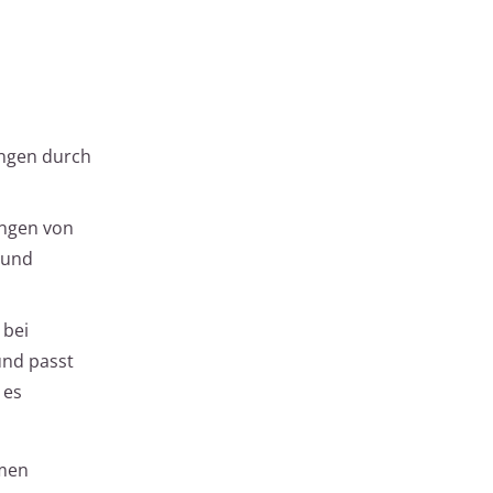
ungen durch
ingen von
 und
 bei
und passt
 es
emen