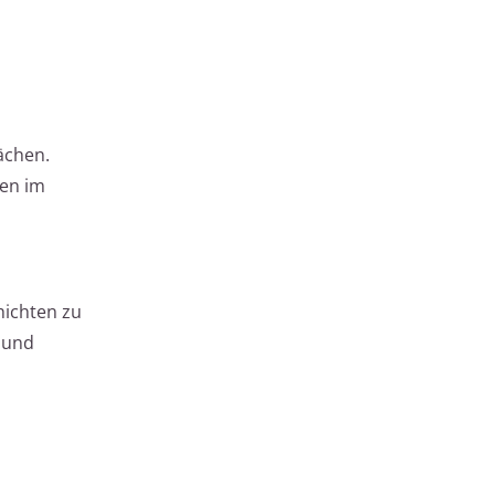
lächen.
nen im
ichten zu
 und