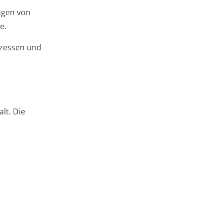
ngen von
e.
ozessen und
lt. Die