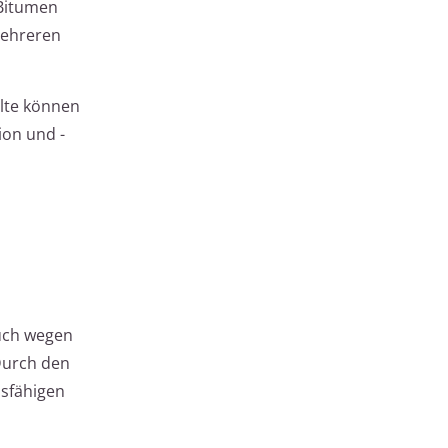
 Bitumen
mehreren
lte können
ion und -
auch wegen
 Durch den
dsfähigen