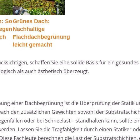
n: So
Grünes Dach:
legen
Nachhaltige
ach
Flachdachbegrünung
leicht gemacht
ksichtigen, schaffen Sie eine solide Basis für ein gesundes
ogisch als auch ästhetisch überzeugt.
nung einer Dachbegrünung ist die Überprüfung der Statik 
 Dach den zusätzlichen Gewichten sowohl der Substratschich
enfällen oder bei Schneelast – standhalten kann, sollte ei
den. Lassen Sie die Tragfähigkeit durch einen Statiker od
. Diese Fachleute berechnen die Last der Substratschichten, 