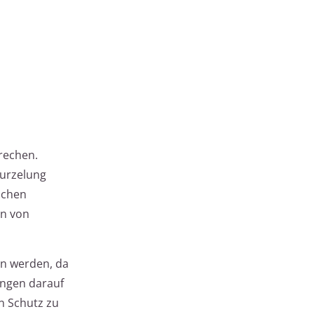
rechen.
wurzelung
lichen
en von
en werden, da
ungen darauf
n Schutz zu