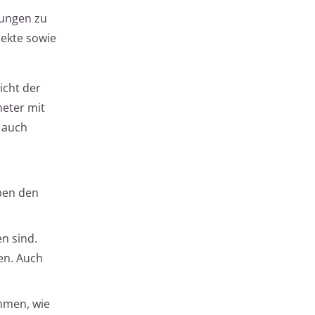
zungen zu
pekte sowie
icht der
meter mit
 auch
ben den
n sind.
en. Auch
hmen, wie