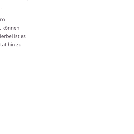
.
pro
g, können
erbei ist es
tät hin zu