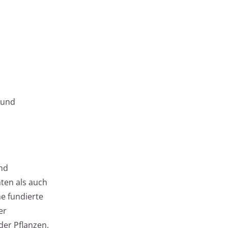
 und
und
ten als auch
ne fundierte
er
der Pflanzen,