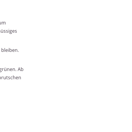
 um
hüssiges
bleiben.
egrünen. Ab
brutschen