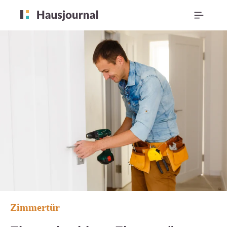
Zimmertür