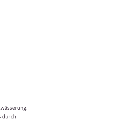
ntwässerung.
s durch