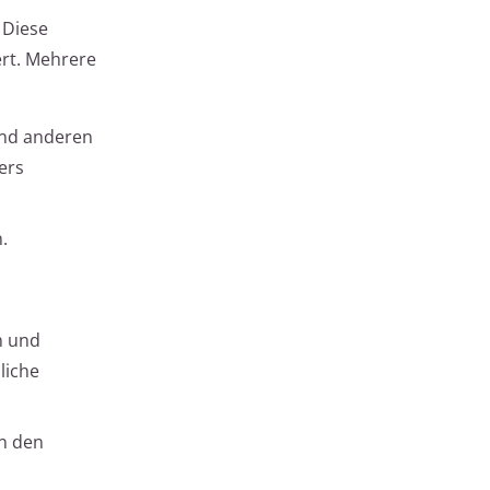
 Diese
ert. Mehrere
und anderen
ers
.
n und
liche
n den